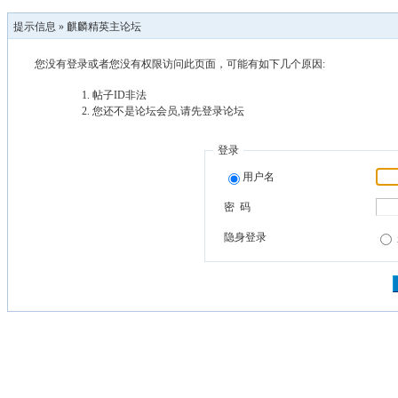
提示信息 »
麒麟精英主论坛
您没有登录或者您没有权限访问此页面，可能有如下几个原因:
帖子ID非法
您还不是论坛会员,请先登录论坛
登录
用户名
密 码
隐身登录