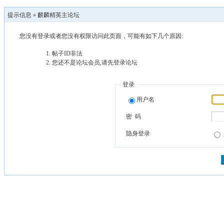
提示信息 »
麒麟精英主论坛
您没有登录或者您没有权限访问此页面，可能有如下几个原因:
帖子ID非法
您还不是论坛会员,请先登录论坛
登录
用户名
密 码
隐身登录