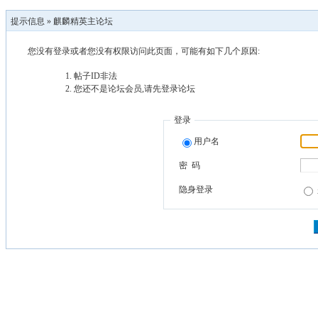
提示信息 »
麒麟精英主论坛
您没有登录或者您没有权限访问此页面，可能有如下几个原因:
帖子ID非法
您还不是论坛会员,请先登录论坛
登录
用户名
密 码
隐身登录