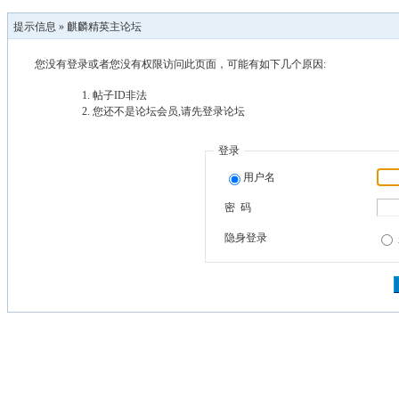
提示信息 »
麒麟精英主论坛
您没有登录或者您没有权限访问此页面，可能有如下几个原因:
帖子ID非法
您还不是论坛会员,请先登录论坛
登录
用户名
密 码
隐身登录