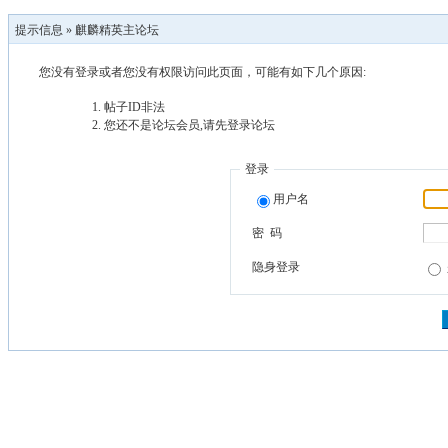
提示信息 »
麒麟精英主论坛
您没有登录或者您没有权限访问此页面，可能有如下几个原因:
帖子ID非法
您还不是论坛会员,请先登录论坛
登录
用户名
密 码
隐身登录