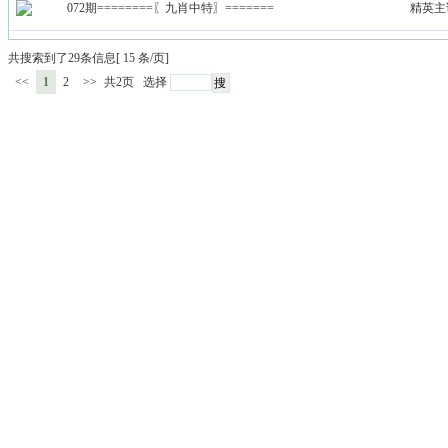
072期========〖九肖中特〗=======
精英主
共搜索到了29条信息[ 15 条/页]
<<
1
2
>>
共2页 选择