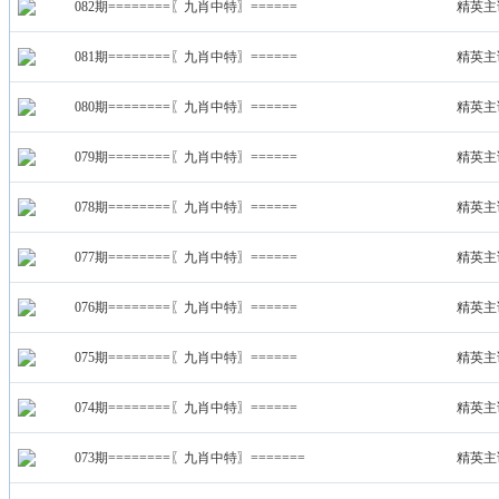
082期========〖九肖中特〗======
精英主
081期========〖九肖中特〗======
精英主
080期========〖九肖中特〗======
精英主
079期========〖九肖中特〗======
精英主
078期========〖九肖中特〗======
精英主
077期========〖九肖中特〗======
精英主
076期========〖九肖中特〗======
精英主
075期========〖九肖中特〗======
精英主
074期========〖九肖中特〗======
精英主
073期========〖九肖中特〗=======
精英主