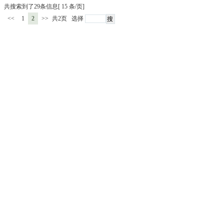
共搜索到了29条信息[ 15 条/页]
<<
1
2
>>
共2页 选择