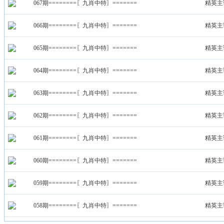
067期========〖九肖中特〗=======
精英主
066期========〖九肖中特〗=======
精英主
065期========〖九肖中特〗=======
精英主
064期========〖九肖中特〗=======
精英主
063期========〖九肖中特〗=======
精英主
062期========〖九肖中特〗=======
精英主
061期========〖九肖中特〗=======
精英主
060期========〖九肖中特〗=======
精英主
059期========〖九肖中特〗=======
精英主
058期========〖九肖中特〗=======
精英主